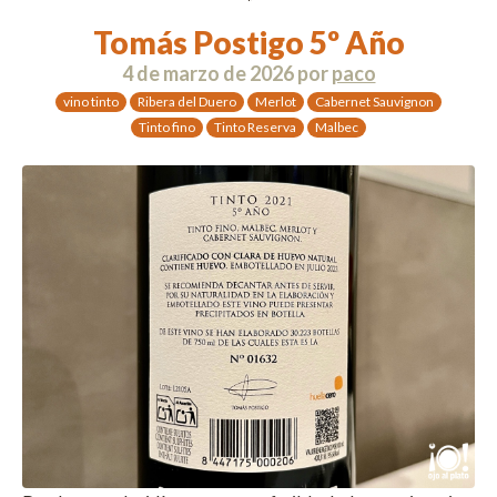
Tomás Postigo 5º Año
4 de marzo de 2026
por
paco
vino tinto
Ribera del Duero
Merlot
Cabernet Sauvignon
Tinto fino
Tinto Reserva
Malbec