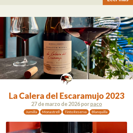
La Calera del Escaramujo 2023
27 de marzo de 2026
por
paco
Jumilla
Monastrell
Tinto Reserva
Blanquilla