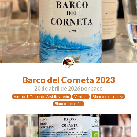
Barco del Corneta 2023
20 de abril de 2026
por
paco
Vino de la Tierra de Castilla y León
Verdejo
Blanco con crianza
Blanco sobre lías