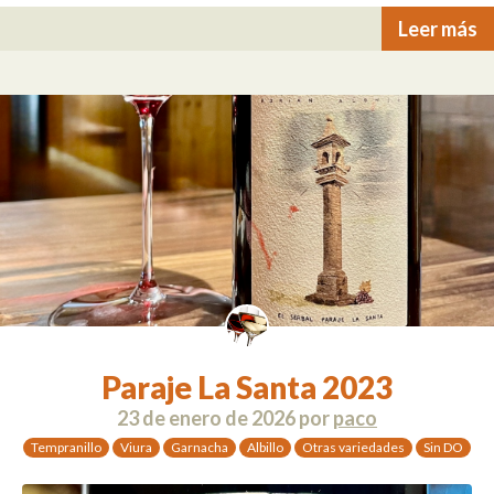
Leer más
Paraje La Santa 2023
23 de enero de 2026
por
paco
Tempranillo
Viura
Garnacha
Albillo
Otras variedades
Sin DO