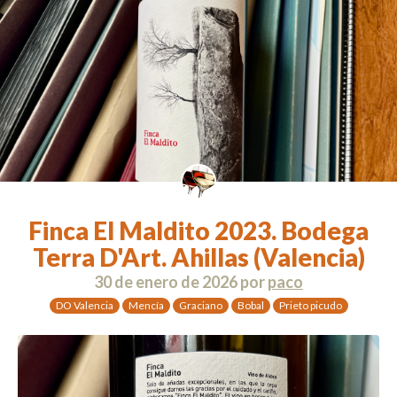
Finca El Maldito 2023. Bodega
Terra D'Art. Ahillas (Valencia)
30 de enero de 2026
por
paco
DO Valencia
Mencía
Graciano
Bobal
Prieto picudo