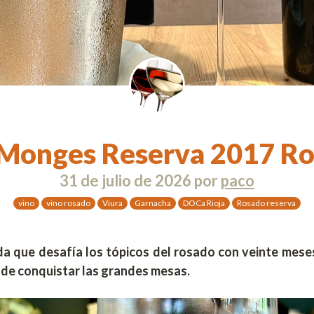
Monges Reserva 2017 R
31 de julio de 2026
por
paco
vino
vino rosado
Viura
Garnacha
DOCa Rioja
Rosado reserva
da que desafía los tópicos del rosado con veinte meses
 de conquistar las grandes mesas.