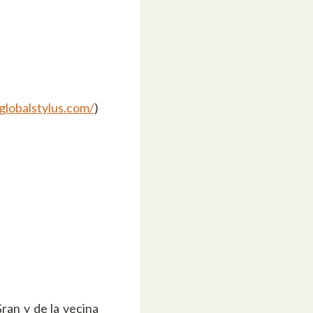
/globalstylus.com/
)
ran y de la vecina