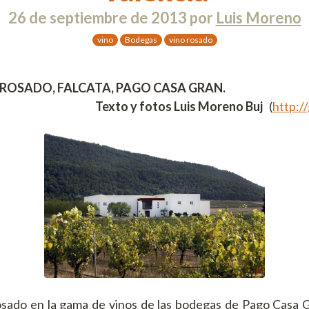
26 de septiembre de 2013
por
Luis Moreno
vino
Bodegas
vino rosado
 ROSADO, FALCATA, PAGO CASA GRAN.
Texto y fotos Luis Moreno Buj
(
http:/
osado en la gama de vinos de las bodegas de Pago Casa G