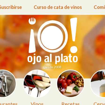
Suscribirse
Curso de cata de vinos
Comid
Desde 2008
urantes
Vinos
Recetas
Cerv