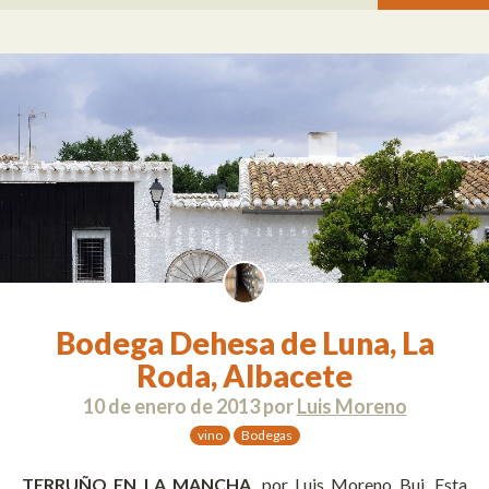
Bodega Dehesa de Luna, La
Roda, Albacete
10 de enero de 2013
por
Luis Moreno
vino
Bodegas
TERRUÑO EN LA MANCHA
, por Luis Moreno Buj. Esta