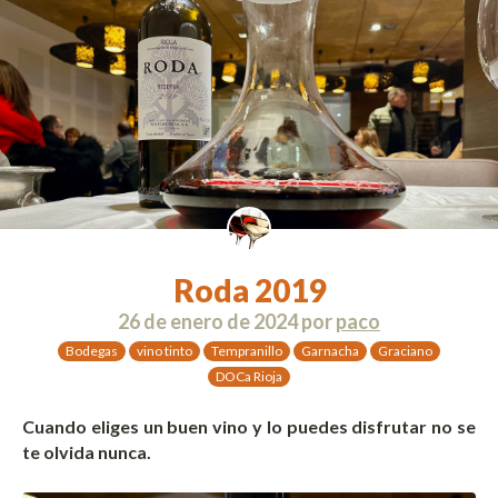
Roda 2019
26 de enero de 2024
por
paco
Bodegas
vino tinto
Tempranillo
Garnacha
Graciano
DOCa Rioja
Cuando eliges un buen vino y lo puedes disfrutar no se
te olvida nunca.