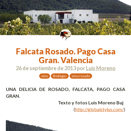
Falcata Rosado. Pago Casa
Gran. Valencia
26 de septiembre de 2013
por
Luis Moreno
vino
Bodegas
vino rosado
UNA DELICIA DE ROSADO, FALCATA, PAGO CASA
GRAN.
Texto y fotos Luis Moreno Buj
(
http://globalstylus.com/
)