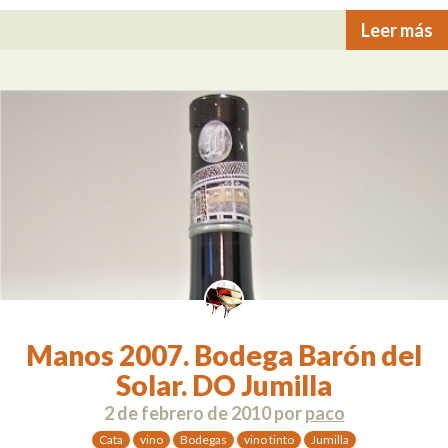
Leer más
Manos 2007. Bodega Barón del
Solar. DO Jumilla
2 de febrero de 2010
por
paco
Cata
vino
Bodegas
vino tinto
Jumilla