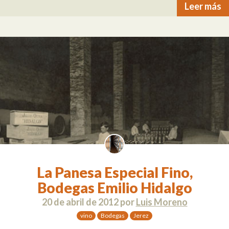
Leer más
La Panesa Especial Fino,
Bodegas Emilio Hidalgo
20 de abril de 2012
por
Luis Moreno
vino
Bodegas
Jerez