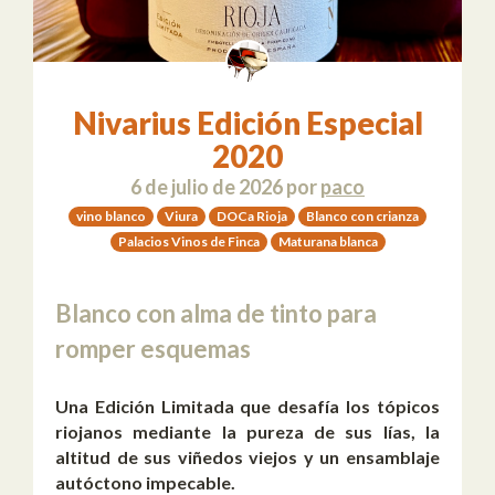
Nivarius Edición Especial
2020
6 de julio de 2026
por
paco
vino blanco
Viura
DOCa Rioja
Blanco con crianza
Palacios Vinos de Finca
Maturana blanca
Blanco con alma de tinto para
romper esquemas
Una Edición Limitada que desafía los tópicos
riojanos mediante la pureza de sus lías, la
altitud de sus viñedos viejos y un ensamblaje
autóctono impecable.