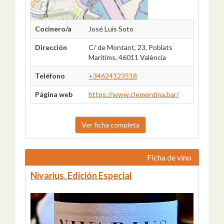
Cocinero/a
José Luis Soto
Dirección
C/ de Montant, 23, Poblats
Marítims, 46011 València
Teléfono
+34624123518
Página web
https://www.clementina.bar/
Ver ficha completa
Ficha de vino
Nivarius. Edición Especial