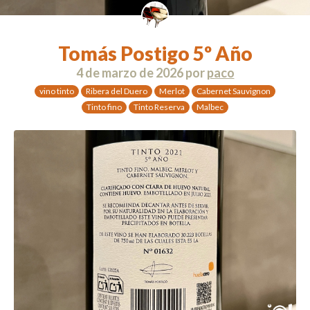
Tomás Postigo 5º Año
4 de marzo de 2026
por
paco
vino tinto
Ribera del Duero
Merlot
Cabernet Sauvignon
Tinto fino
Tinto Reserva
Malbec