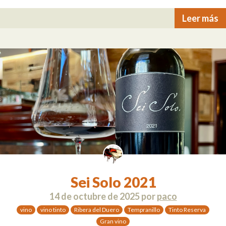
Leer más
Sei Solo 2021
14 de octubre de 2025
por
paco
vino
vino tinto
Ribera del Duero
Tempranillo
Tinto Reserva
Gran vino