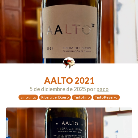
AALTO 2021
5 de diciembre de 2025
por
paco
vino tinto
Ribera del Duero
Tinto fino
Tinto Reserva