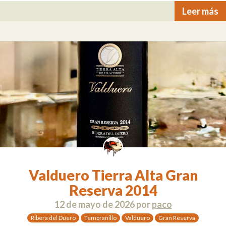
Leer más
Valduero Tierra Alta Gran
Reserva 2014
12 de mayo de 2026
por
paco
Ribera del Duero
Tempranillo
Valduero
Gran Reserva