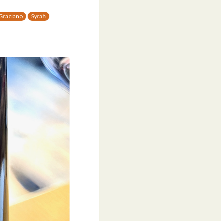
Graciano
Syrah