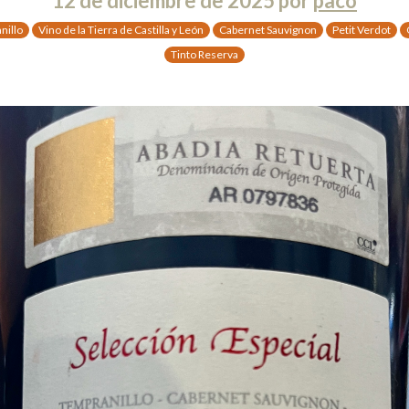
12 de diciembre de 2025
por
paco
nillo
Vino de la Tierra de Castilla y León
Cabernet Sauvignon
Petit Verdot
Tinto Reserva