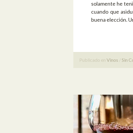
solamente he teni
cuando que asidu
buena elección. U
Publicado en
Vinos
Sin C