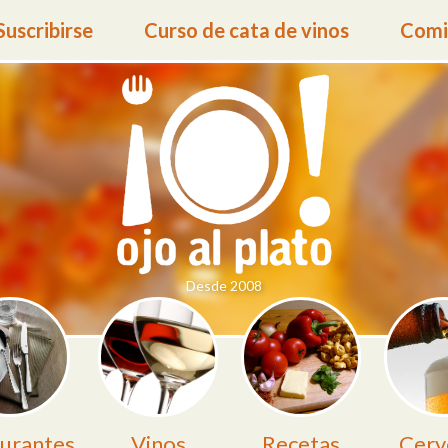
Suscribirse
Curso de cata de vinos
Comid
Desde 2008
urantes
Vinos
Recetas
Cerv