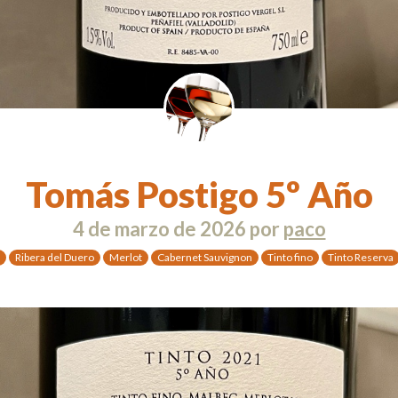
Tomás Postigo 5º Año
4 de marzo de 2026
por
paco
Ribera del Duero
Merlot
Cabernet Sauvignon
Tinto fino
Tinto Reserva