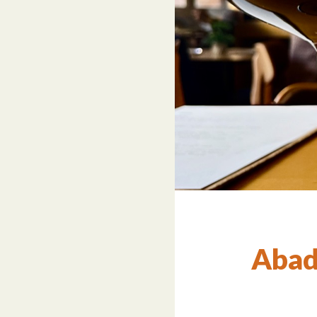
Abadí