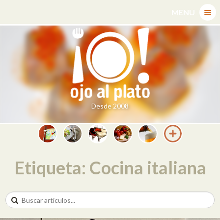
Skip
MENU
to
content
Desde 2008
Etiqueta: Cocina italiana