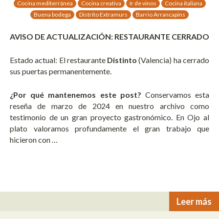
Cocina mediterránea
Cocina creativa
Ir de vinos
Cocina italiana
Buena bodega
Distrito Extramurs
Barrio Arrancapins
AVISO DE ACTUALIZACIÓN: RESTAURANTE CERRADO
Estado actual: El restaurante
Distinto
(Valencia) ha cerrado
sus puertas permanentemente.
¿Por qué mantenemos este post?
Conservamos esta
reseña de marzo de 2024 en nuestro archivo como
testimonio de un gran proyecto gastronómico. En Ojo al
plato valoramos profundamente el gran trabajo que
hicieron con …
Leer más