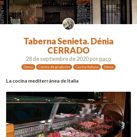
Taberna Senieta. Dénia
CERRADO
28 de septiembre de 2020
por
paco
Denia
Cocina de producto
Cocina italiana
Dénia
La cocina mediterránea de Italia