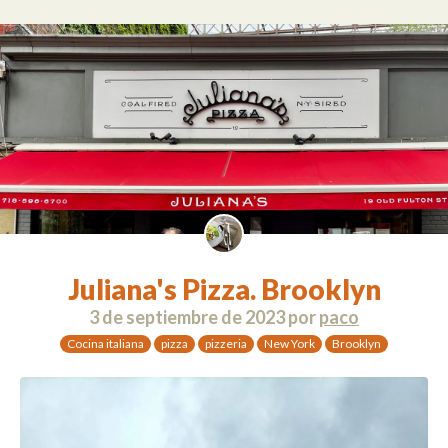
Juliana's Pizza. Brooklyn
3 de septiembre de 2023
por
paco
Cocina italiana
pizza
pizzeria
New York
Brooklyn