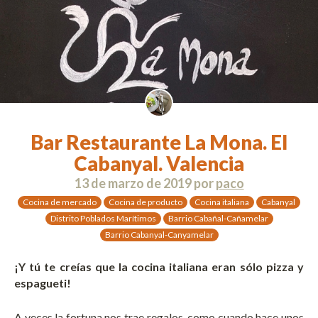
Bar Restaurante La Mona. El
Cabanyal. Valencia
13 de marzo de 2019
por
paco
Cocina de mercado
Cocina de producto
Cocina italiana
Cabanyal
Distrito Poblados Marítimos
Barrio Cabañal-Cañamelar
Barrio Cabanyal-Canyamelar
¡Y tú te creías que la cocina italiana eran sólo pizza y
espagueti!
A veces la fortuna nos trae regalos, como cuando hace unos