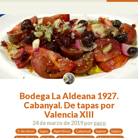
Bodega La Aldeana 1927.
Cabanyal. De tapas por
Valencia XIII
24 de marzo de 2019
por
paco
Ir de vinos
tapas
Aperitivos
Cabanyal
tapear
tapeo