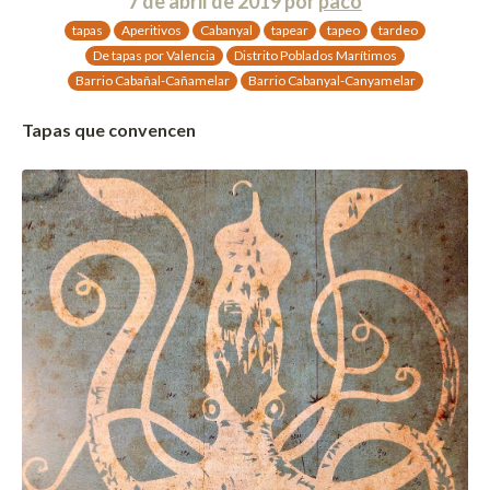
7 de abril de 2019
por
paco
tapas
Aperitivos
Cabanyal
tapear
tapeo
tardeo
De tapas por Valencia
Distrito Poblados Marítimos
Barrio Cabañal-Cañamelar
Barrio Cabanyal-Canyamelar
Tapas que convencen