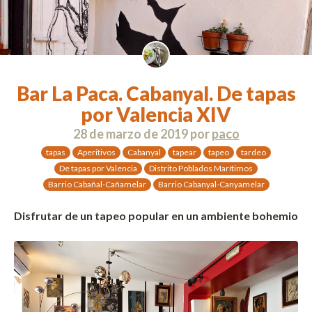
Bar La Paca. Cabanyal. De tapas
por Valencia XIV
28 de marzo de 2019
por
paco
tapas
Aperitivos
Cabanyal
tapear
tapeo
tardeo
De tapas por Valencia
Distrito Poblados Marítimos
Barrio Cabañal-Cañamelar
Barrio Cabanyal-Canyamelar
Disfrutar de un tapeo popular en un ambiente bohemio