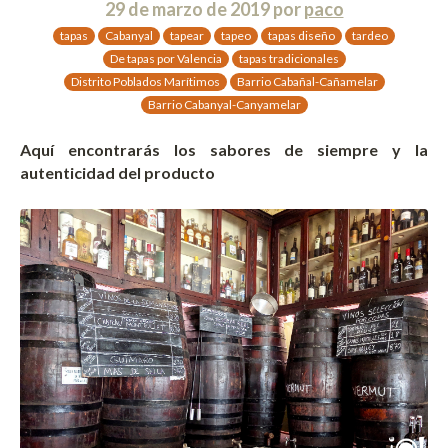
29 de marzo de 2019
por
paco
tapas
Cabanyal
tapear
tapeo
tapas diseño
tardeo
De tapas por Valencia
tapas tradicionales
Distrito Poblados Marítimos
Barrio Cabañal-Cañamelar
Barrio Cabanyal-Canyamelar
Aquí encontrarás los sabores de siempre y la
autenticidad del producto