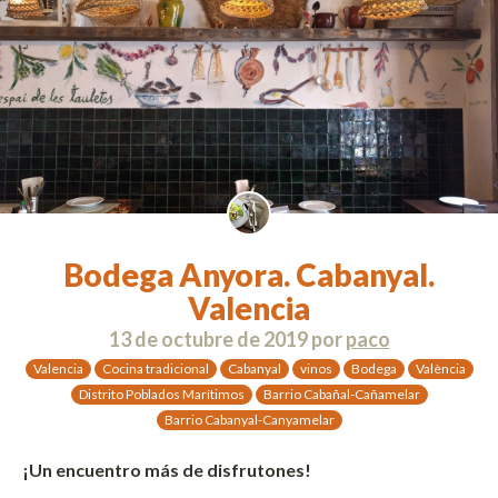
Bodega Anyora. Cabanyal.
Valencia
13 de octubre de 2019
por
paco
Valencia
Cocina tradicional
Cabanyal
vinos
Bodega
València
Distrito Poblados Marítimos
Barrio Cabañal-Cañamelar
Barrio Cabanyal-Canyamelar
¡Un encuentro más de disfrutones!