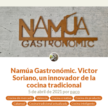
Namúa Gastronómic. Victor
Soriano, un innovador de la
cocina tradicional
5 de abril de 2021
por
paco
Cocina de mercado
Valencia
Cocina creativa
Cocina de producto
Cabanyal
Cocina tradicional actualizada
Cocina inteligente