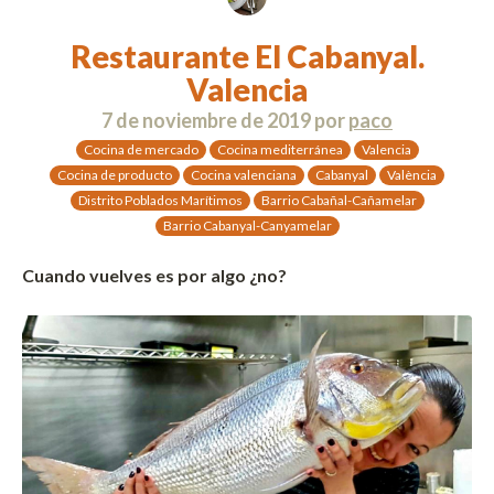
Restaurante El Cabanyal.
Valencia
7 de noviembre de 2019
por
paco
Cocina de mercado
Cocina mediterránea
Valencia
Cocina de producto
Cocina valenciana
Cabanyal
València
Distrito Poblados Marítimos
Barrio Cabañal-Cañamelar
Barrio Cabanyal-Canyamelar
Cuando vuelves es por algo ¿no?