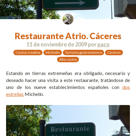
Restaurante Atrio. Cáceres
11 de noviembre de 2009
por
paco
Cocina creativa
Michelin
Turismo gastronómico
Cáceres
Alta cocina
Estando en tierras extremeñas era obligado, necesario y
deseado hacer una visita a este restaurante, tratándose de
uno de los nueve establecimientos españoles con
dos
estrellas
Michelín.