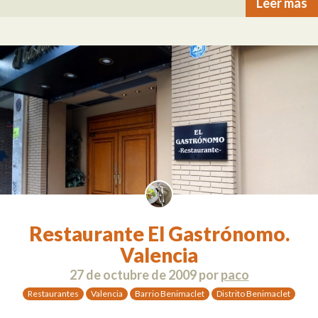
Leer más
Restaurante El Gastrónomo.
Valencia
27 de octubre de 2009
por
paco
Restaurantes
Valencia
Barrio Benimaclet
Distrito Benimaclet