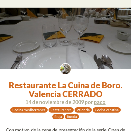
Restaurante La Cuina de Boro.
Valencia CERRADO
14 de noviembre de 2009
por
paco
Cocina mediterránea
Restaurantes
Valencia
Cocina creativa
Rioja
Rueda
Con motivo de la cena de presentación de la serie Open de