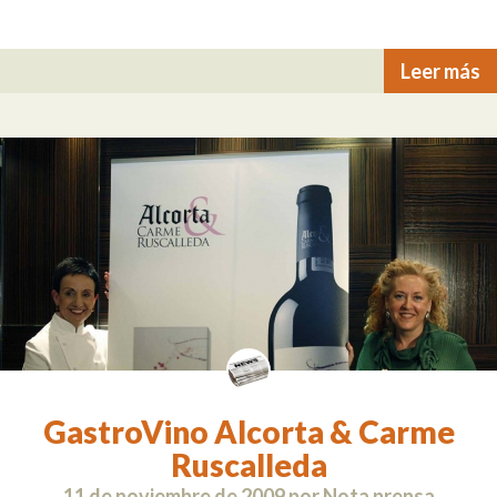
Leer más
GastroVino Alcorta & Carme
Ruscalleda
11 de noviembre de 2009
por
Nota prensa