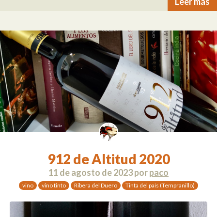
Leer más
912 de Altitud 2020
11 de agosto de 2023
por
paco
vino
vino tinto
Ribera del Duero
Tinta del país (Tempranillo)