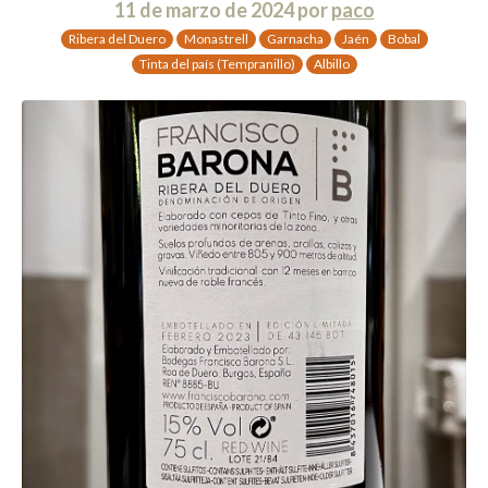
11 de marzo de 2024
por
paco
Ribera del Duero
Monastrell
Garnacha
Jaén
Bobal
Tinta del país (Tempranillo)
Albillo