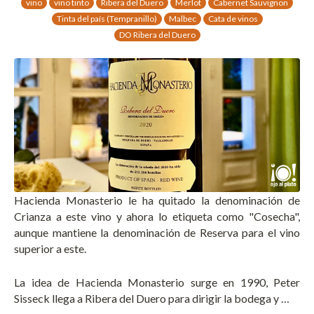
vino
vino tinto
Ribera del Duero
Merlot
Cabernet Sauvignon
Tinta del país (Tempranillo)
Malbec
Cata de vinos
DO Ribera del Duero
Hacienda Monasterio le ha quitado la denominación de
Crianza a este vino y ahora lo etiqueta como "Cosecha",
aunque mantiene la denominación de Reserva para el vino
superior a este.
La idea de Hacienda Monasterio surge en 1990, Peter
Sisseck llega a Ribera del Duero para dirigir la bodega y …