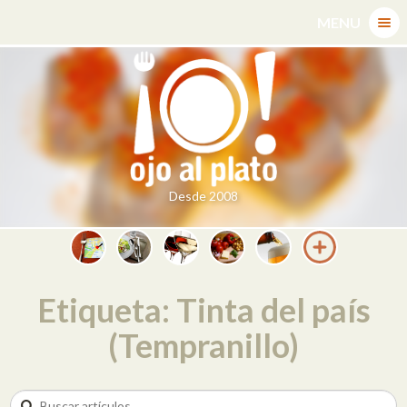
Skip
MENU
to
content
Desde 2008
Etiqueta: Tinta del país
(Tempranillo)