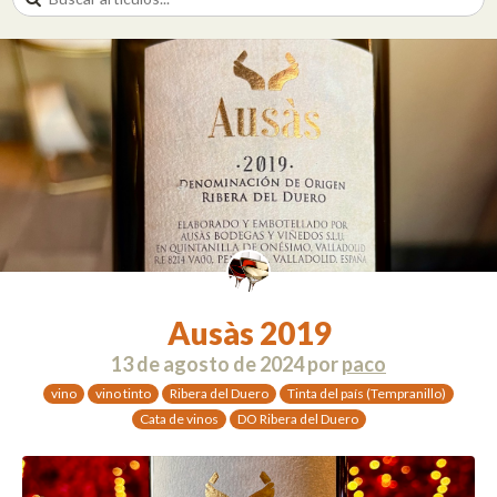
Ausàs 2019
13 de agosto de 2024
por
paco
vino
vino tinto
Ribera del Duero
Tinta del país (Tempranillo)
Cata de vinos
DO Ribera del Duero