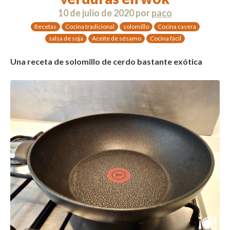
10 de julio de 2020
por
paco
Recetas
Cocina tradicional
solomillo
Cocina casera
salsa de soja
Aceite de sésamo
Cocina fácil
Una receta de solomillo de cerdo bastante exótica