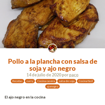
Pollo a la plancha con salsa de
soja y ajo negro
14 de julio de 2020
por
paco
Recetas
curry
Cocina casera
salsa de soja
Cocina fácil
ajonegro
El ajo negro en la cocina