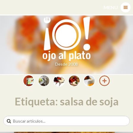
Skip
MENU
to
content
Desde 2008
Etiqueta: salsa de soja