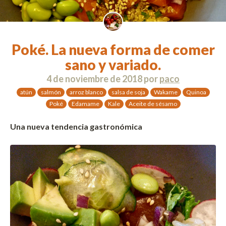
Poké. La nueva forma de comer
sano y variado.
4 de noviembre de 2018
por
paco
atún
salmón
arroz blanco
salsa de soja
Wakame
Quinoa
Poké
Edamame
Kale
Aceite de sésamo
Una nueva tendencia gastronómica