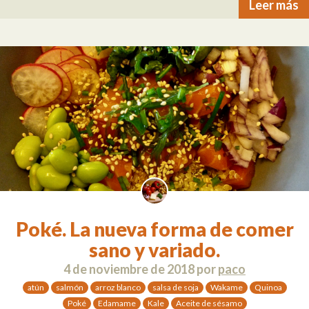
Leer más
Poké. La nueva forma de comer
sano y variado.
4 de noviembre de 2018
por
paco
atún
salmón
arroz blanco
salsa de soja
Wakame
Quinoa
Poké
Edamame
Kale
Aceite de sésamo