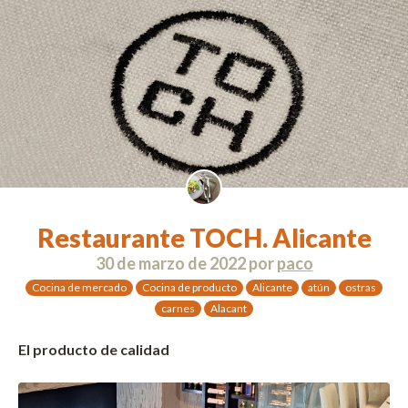
Restaurante TOCH. Alicante
30 de marzo de 2022
por
paco
Cocina de mercado
Cocina de producto
Alicante
atún
ostras
carnes
Alacant
El producto de calidad