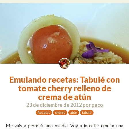
Emulando recetas: Tabulé con
tomate cherry relleno de
crema de atún
23 de diciembre de 2012
por
paco
Recetas
cherry
atún
tabulé
Me vais a permitir una osadía. Voy a intentar emular una