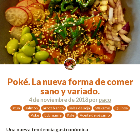
Poké. La nueva forma de comer
sano y variado.
4 de noviembre de 2018
por
paco
atún
salmón
arroz blanco
salsa de soja
Wakame
Quinoa
Poké
Edamame
Kale
Aceite de sésamo
Una nueva tendencia gastronómica