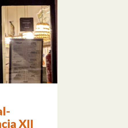
l-
cia XII