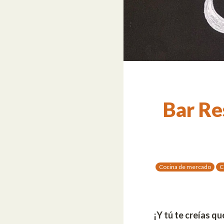
Bar Re
Cocina de mercado
C
¡Y tú te creías qu