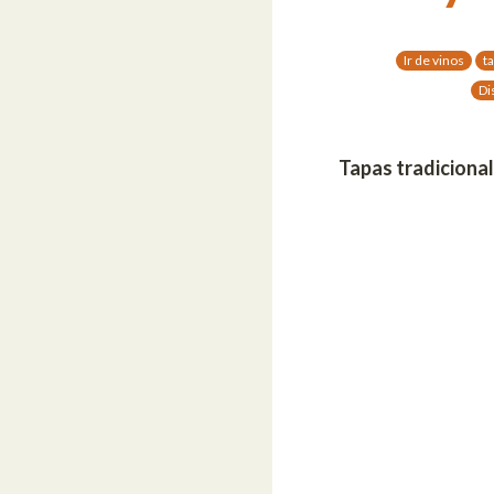
Ir de vinos
t
Di
Tapas tradiciona