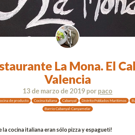
staurante La Mona. El Ca
Valencia
13 de marzo de 2019
por
paco
ocina de producto
Cocina italiana
Cabanyal
Distrito Poblados Marítimos
B
Barrio Cabanyal-Canyamelar
e la cocina italiana eran sólo pizza y espagueti!