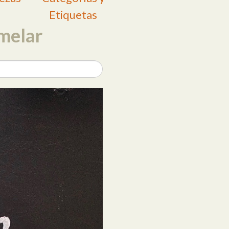
Etiquetas
melar