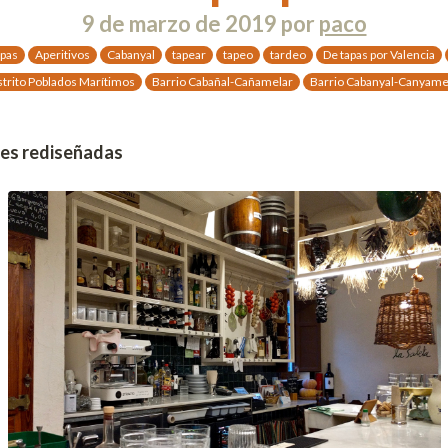
9 de marzo de 2019
por
paco
apas
Aperitivos
Cabanyal
tapear
tapeo
tardeo
De tapas por Valencia
strito Poblados Marítimos
Barrio Cabañal-Cañamelar
Barrio Cabanyal-Canyame
les rediseñadas