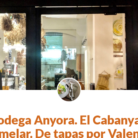
odega Anyora. El Cabanya
elar. De tapas por Valen