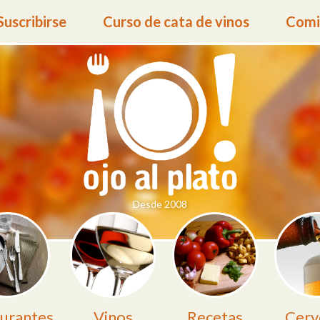
Suscribirse
Curso de cata de vinos
Comid
Desde 2008
urantes
Vinos
Recetas
Cerv