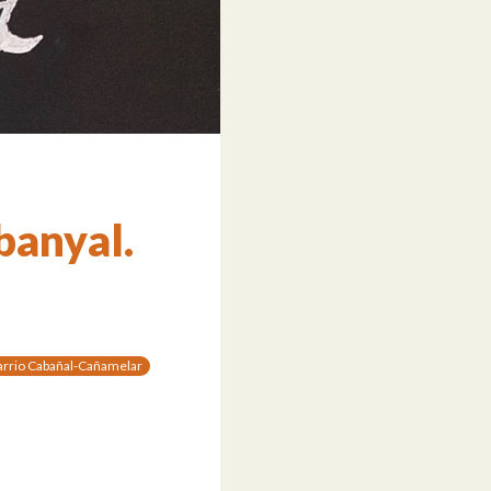
banyal.
arrio Cabañal-Cañamelar