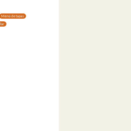
Menú de tapas
lar