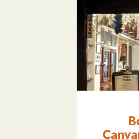
B
Canyam