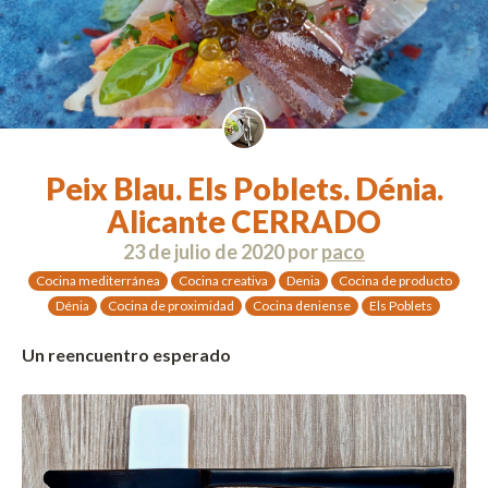
Peix Blau. Els Poblets. Dénia.
Alicante CERRADO
23 de julio de 2020
por
paco
Cocina mediterránea
Cocina creativa
Denia
Cocina de producto
Dénia
Cocina de proximidad
Cocina deniense
Els Poblets
Un reencuentro esperado