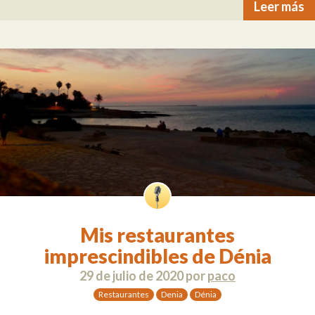
Leer más
Mis restaurantes
imprescindibles de Dénia
29 de julio de 2020
por
paco
Restaurantes
Denia
Dénia