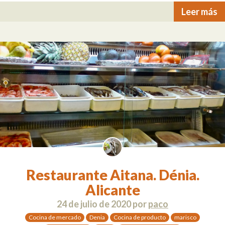
Leer más
Restaurante Aitana. Dénia.
Alicante
24 de julio de 2020
por
paco
Cocina de mercado
Denia
Cocina de producto
marisco