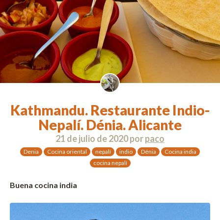
Kathmandu. Restaurante Indio-
Nepalí. Dénia. Alicante
21 de julio de 2020
por
paco
Denia
Cocina oriental
nepalí
indio
Dénia
Cocina india
cocina nepalí
Buena cocina india