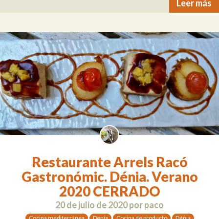
Leer más
Restaurante Arrels Racó
Gastronómic. Dénia. Verano
2020 CERRADO
20 de julio de 2020
por
paco
Cocina mediterránea
Denia
Cocina de producto
Dénia