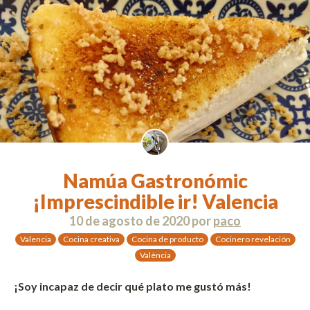
Namúa Gastronómic
¡Imprescindible ir! Valencia
10 de agosto de 2020
por
paco
Valencia
Cocina creativa
Cocina de producto
Cocinero revelación
València
¡Soy incapaz de decir qué plato me gustó más!