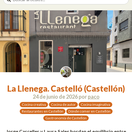
La Llenega. Castelló (Castellón)
24 de junio de 2026
por
paco
Cocina creativa
Cocina de autor
Cocina imaginativa
Restaurantes en Castellón
Dónde comer en Castellón
Gastronomía de Castellón
Jorge Carceller y Laura Sales bordan el equilibrio entre