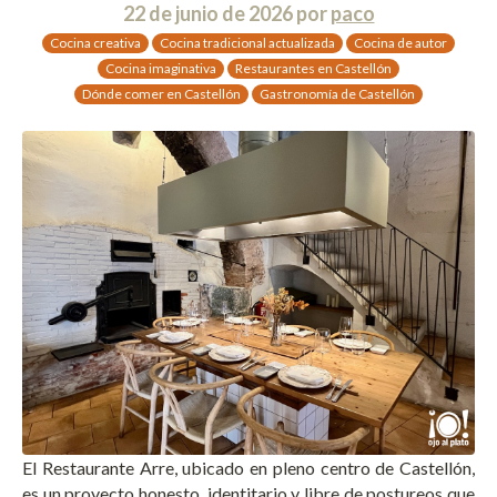
22 de junio de 2026
por
paco
Cocina creativa
Cocina tradicional actualizada
Cocina de autor
Cocina imaginativa
Restaurantes en Castellón
Dónde comer en Castellón
Gastronomía de Castellón
El Restaurante Arre, ubicado en pleno centro de Castellón,
es un proyecto honesto, identitario y libre de postureos que