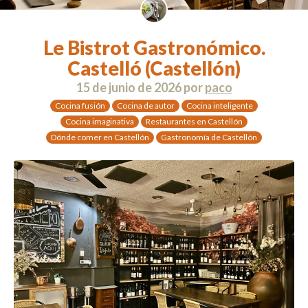
Le Bistrot Gastronómico.
Castelló (Castellón)
15 de junio de 2026
por
paco
Cocina fusión
Cocina de autor
Cocina inteligente
Cocina imaginativa
Restaurantes en Castellón
Dónde comer en Castellón
Gastronomía de Castellón