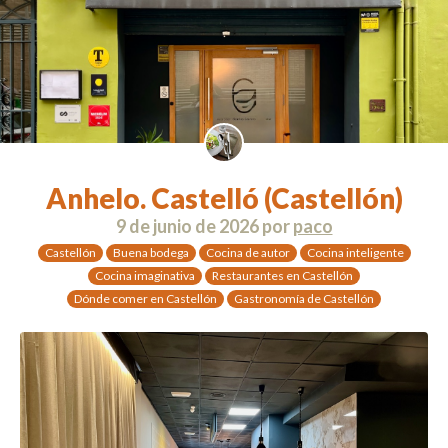
Anhelo. Castelló (Castellón)
9 de junio de 2026
por
paco
Castellón
Buena bodega
Cocina de autor
Cocina inteligente
Cocina imaginativa
Restaurantes en Castellón
Dónde comer en Castellón
Gastronomía de Castellón