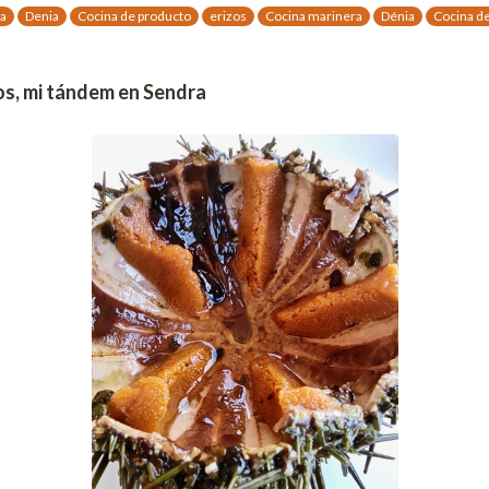
a
Denia
Cocina de producto
erizos
Cocina marinera
Dénia
Cocina d
os, mi tándem en Sendra