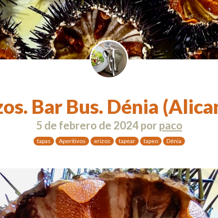
zos. Bar Bus. Dénia (Alica
5 de febrero de 2024
por
paco
tapas
Aperitivos
erizos
tapear
tapeo
Dénia