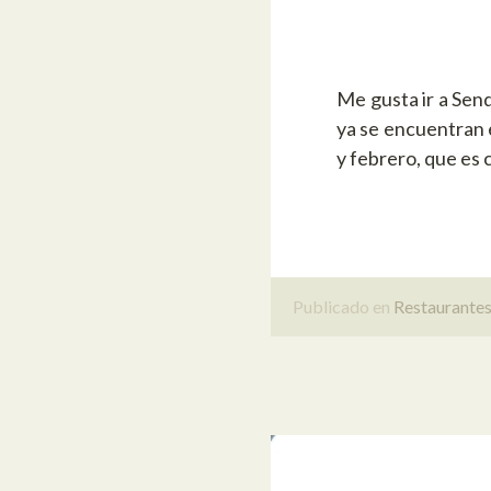
Me gusta ir a Sen
ya se encuentran 
y febrero, que es
Publicado en
Restaurante