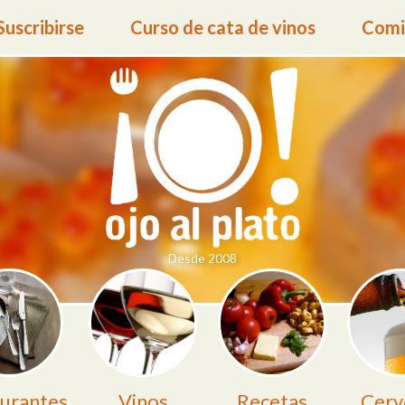
Suscribirse
Curso de cata de vinos
Comid
Desde 2008
urantes
Vinos
Recetas
Cerv