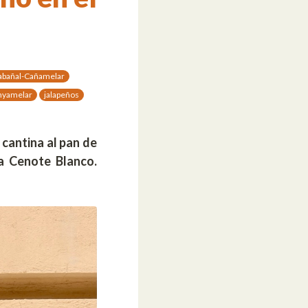
abañal-Cañamelar
nyamelar
jalapeños
cantina al pan de
la Cenote Blanco.