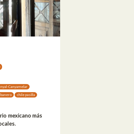
o
anyal-Canyamelar
abanero
chile pasilla
ario mexicano más
ocales.