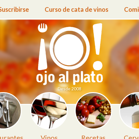
Suscribirse
Curso de cata de vinos
Comid
Desde 2008
urantes
Vinos
Recetas
Cerv