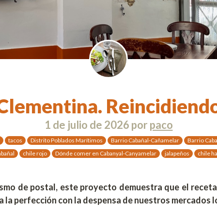
Clementina. Reincidiend
1 de julio de 2026
por
paco
tacos
Distrito Poblados Marítimos
Barrio Cabañal-Cañamelar
Barrio Cab
abañal
chile rojo
Dónde comer en Cabanyal-Canyamelar
jalapeños
chile h
rismo de postal, este proyecto demuestra que el recet
a la perfección con la despensa de nuestros mercados l