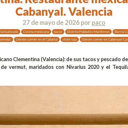
Cabanyal. Valencia
27 de mayo de 2026
por
paco
l actualizada
Cocina mexicana
tacos
Distrito Poblados Marítimos
Barrio C
yamelar
Dónde comer en el Cabañal
chile rojo
Dónde comer en Cabanyal-Ca
cano Clementina (Valencia): de sus tacos y pescado de 
 de vermut, maridados con Nivarius 2020 y el Tequi