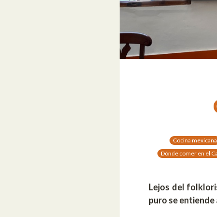
Cocina mexicana
Dónde comer en el C
Lejos del folklo
puro se entiende 