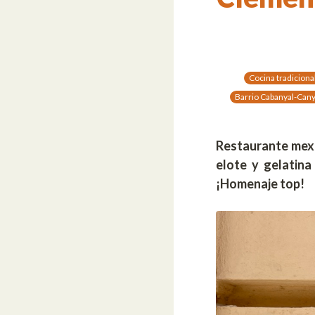
Cocina tradiciona
Barrio Cabanyal-Can
Restaurante mexi
elote y gelatina
¡Homenaje top!