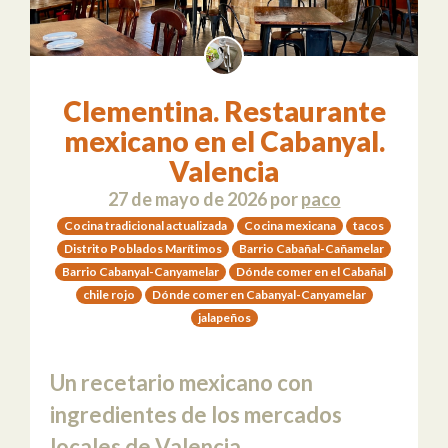
Clementina. Restaurante
mexicano en el Cabanyal.
Valencia
27 de mayo de 2026
por
paco
Cocina tradicional actualizada
Cocina mexicana
tacos
Distrito Poblados Marítimos
Barrio Cabañal-Cañamelar
Barrio Cabanyal-Canyamelar
Dónde comer en el Cabañal
chile rojo
Dónde comer en Cabanyal-Canyamelar
jalapeños
Un recetario mexicano con
ingredientes de los mercados
locales de Valencia