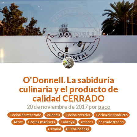
O'Donnell. La sabiduría
culinaria y el producto de
calidad CERRADO
20 de noviembre de 2017
por
paco
Cocina de mercado
Valencia
Cocina creativa
Cocina de producto
Arroz
Cocina marinera
Cabanyal
arroces
pescado fresco
Cabañal
Buena bodega