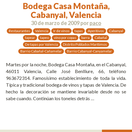
Bodega Casa Montaña,
Cabanyal, Valencia
30 de marzo de 2009
por
paco
Restaurantes
Valencia
Ir de vinos
tapas
Aperitivos
Cabanyal
tapear
tapeo
vino por copas
barra
Cabañal
De tapas por Valencia
Distrito Poblados Marítimos
Barrio Cabañal-Cañamelar
Barrio Cabanyal-Canyamelar
Martes por la noche, Bodega Casa Montaña, en el Cabanyal,
46011 Valencia, Calle José Benlliure, 66, teléfono
963672314. Famosísimo establecimiento de toda la vida.
Típica y tradicional bodega de vinos y tapas de Valencia. De
hecho la decoración se mantiene invariable desde no se
sabe cuando. Continúan los toneles detrás …