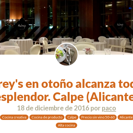
ey's en otoño alcanza to
splendor. Calpe (Alicant
18 de diciembre de 2016
por
paco
Cocina creativa
Cocina de producto
Calpe
Precio sin vino 50-60
Alicante
Alta cocina