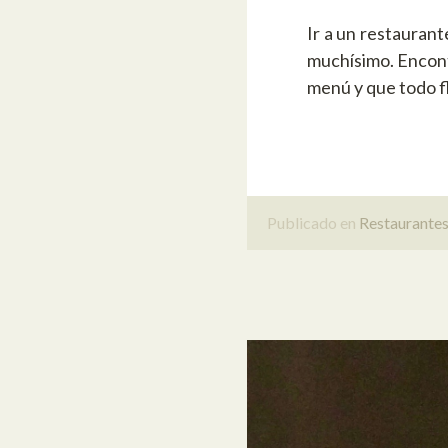
Ir a un restauran
muchísimo. Encont
menú y que todo f
Publicado en
Restaurante