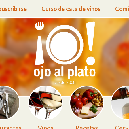
Suscribirse
Curso de cata de vinos
Comid
Desde 2008
urantes
Vinos
Recetas
Cerv