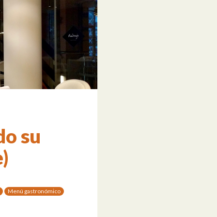
do su
e)
Menú gastronómico