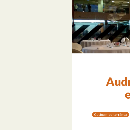
Audr
e
Cocina mediterránea