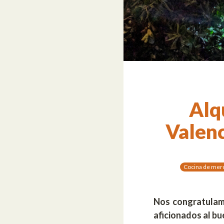
Alq
Valenc
Cocina de mer
Nos congratulamo
aficionados al bu