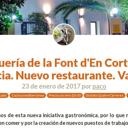
uería de la Font d'En Cort
ia. Nuevo restaurante. V
23 de enero de 2017
por
paco
cado
Cocina mediterránea
Precio sin vino 20-30
Distrito Quatre Carreres
s de esta nueva iniciativa gastronómica, por lo que
en comer y por la creación de nuevos puestos de trabaj