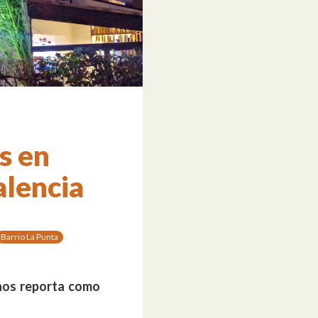
s en
alencia
Barrio La Punta
 nos reporta como
o