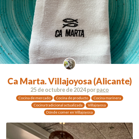
Ca Marta. Villajoyosa (Alicante)
25 de octubre de 2024
por
paco
Cocina de mercado
Cocina de producto
Cocina marinera
Cocina tradicional actualizada
Villajoyosa
Dónde comer en Villajoyosa