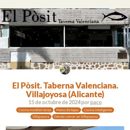
El Pòsit. Taberna Valenciana.
Villajoyosa (Alicante)
15 de octubre de 2024
por
paco
Cocina mediterránea
Menú de tapas
Cocina inteligente
Villajoyosa
Dónde comer en Villajoyosa