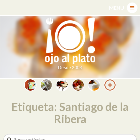
Skip
MENU
to
content
Desde 2008
Etiqueta: Santiago de la
Ribera