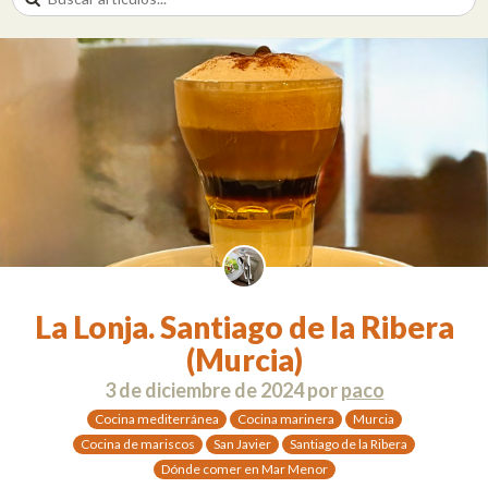
La Lonja. Santiago de la Ribera
(Murcia)
3 de diciembre de 2024
por
paco
Cocina mediterránea
Cocina marinera
Murcia
Cocina de mariscos
San Javier
Santiago de la Ribera
Dónde comer en Mar Menor