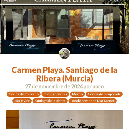
Carmen Playa. Santiago de la
Ribera (Murcia)
27 de noviembre de 2024
por
paco
Cocina de mercado
Cocina creativa
Murcia
Cocina de temporada
San Javier
Santiago de la Ribera
Dónde comer en Mar Menor