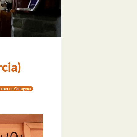
cia)
omer en Cartagena