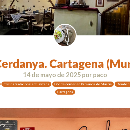
Cerdanya. Cartagena (Mur
14 de mayo de 2025
por
paco
Cocina tradicional actualizada
Dónde comer en Provincia de Murcia
Dónde c
Cartagena