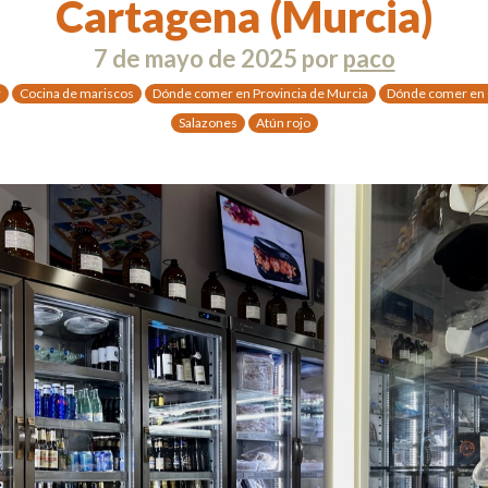
Cartagena (Murcia)
7 de mayo de 2025
por
paco
r
Cocina de mariscos
Dónde comer en Provincia de Murcia
Dónde comer en 
Salazones
Atún rojo