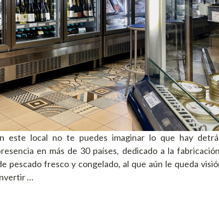
n este local no te puedes imaginar lo que hay detr
resencia en más de 30 países, dedicado a la fabricación
de pescado fresco y congelado, al que aún le queda visi
nvertir …