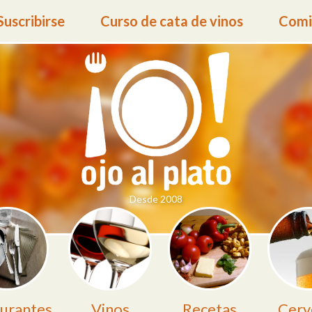
Suscribirse
Curso de cata de vinos
Comid
Desde 2008
urantes
Vinos
Recetas
Cerv