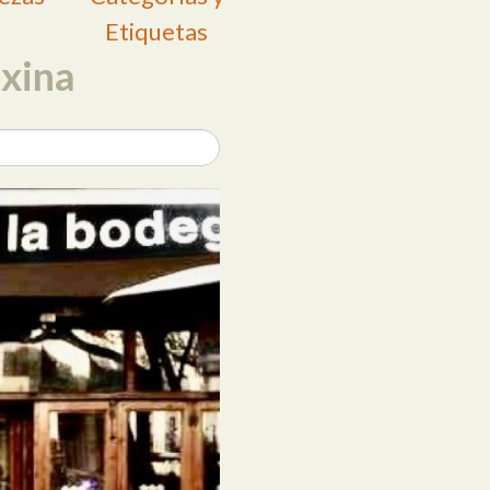
Etiquetas
txina