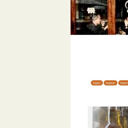
tapas
tapear
tape