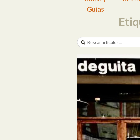
Guías
Etiq