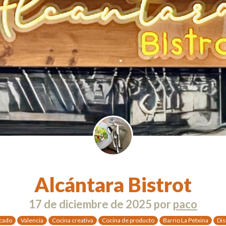
Alcántara Bistrot
17 de diciembre de 2025
por
paco
cado
Valencia
Cocina creativa
Cocina de producto
Barrio La Petxina
Dis