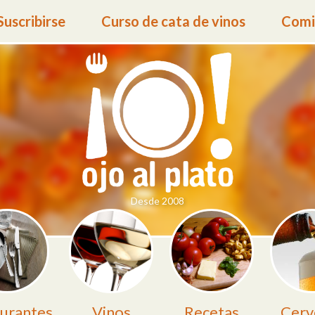
Suscribirse
Curso de cata de vinos
Comid
Desde 2008
urantes
Vinos
Recetas
Cerv