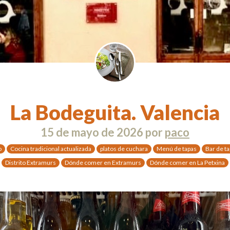
La Bodeguita. Valencia
15 de mayo de 2026
por
paco
o
Cocina tradicional actualizada
platos de cuchara
Menú de tapas
Bar de t
Distrito Extramurs
Dónde comer en Extramurs
Dónde comer en La Petxina