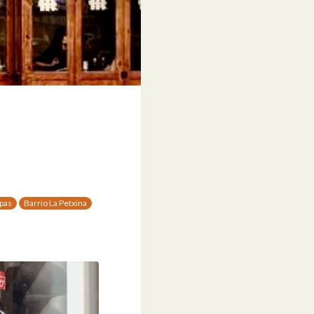
apas
Barrio La Petxina