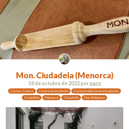
Mon. Ciudadela (Menorca)
18 de octubre de 2022
por
paco
Cocina creativa
Cocina de producto
Cocina tradicional actualizada
Ciudadela
Menorca
Ciutadella
Islas Baleares