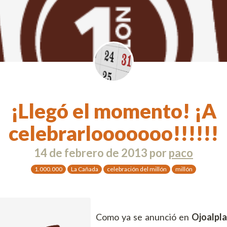
¡Llegó el momento! ¡A
celebrarlooooooo!!!!!!
14 de febrero de 2013
por
paco
1.000.000
La Cañada
celebración del millón
millón
Como ya se anunció en
Ojoalpl