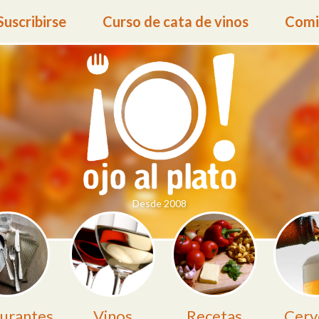
Suscribirse
Curso de cata de vinos
Comid
Desde 2008
urantes
Vinos
Recetas
Cerv