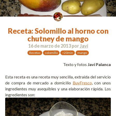
Receta: Solomillo al horno con
chutney de mango
16 de marzo de 2013
por
Javi
Recetas
solomillo
<20min
mango
Texto y fotos
Javi Palanca
Esta receta es una receta muy sencilla, extraída del servicio
de compra de mercado a domicilio
BuyFresco
, con unos
ingredientes muy asequibles y una elaboración rápida. Los
ingredientes son: