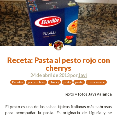
Receta: Pasta al pesto rojo con
cherrys
24 de abril de 2013
por
Javi
Recetas
yocomobien
cherry
pasta
pesto
tomate seco
Texto y fotos
Javi Palanca
El pesto es una de las salsas típicas italianas más sabrosas
para acompañar la pasta. Es originaria de Liguria y se