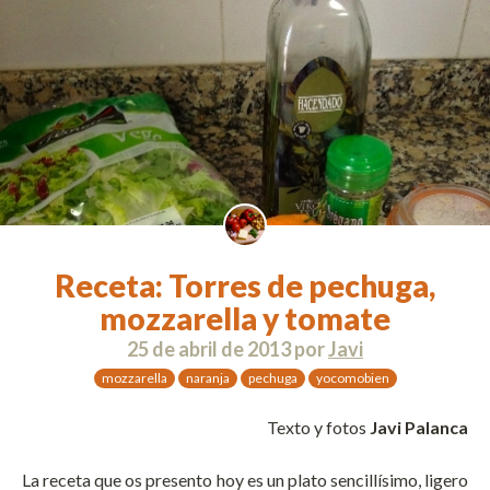
Receta: Torres de pechuga,
mozzarella y tomate
25 de abril de 2013
por
Javi
mozzarella
naranja
pechuga
yocomobien
Texto y fotos
Javi Palanca
La receta que os presento hoy es un plato sencillísimo, ligero