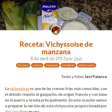
Receta: Vichyssoise de
manzana
8 de abril de 2013
por
Javi
Recetas
crema
manzana
verduras
vichyssoise
Texto y fotos
Javi Palanca
La
vichysoisse
es una de las cremas frías más conocidas, con
el debido respeto al gazpacho, de origen francés y con base
en el puerro y la nata principalmente. En esta ocasión vamos
a preparar la versión de esta vichyssoise proporcionada por
YoComoBien
en una …