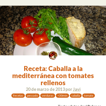
Receta: Caballa a la
mediterránea con tomates
rellenos
20 de marzo de 2013
por
Javi
Recetas
pescado
verduras
<30min
caballa
tomate