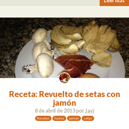
Leer más
Receta: Revuelto de setas con
jamón
8 de abril de 2013
por
Javi
Recetas
huevo
jamón
setas