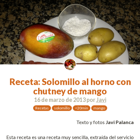
Receta: Solomillo al horno con
chutney de mango
16 de marzo de 2013
por
Javi
Recetas
solomillo
<20min
mango
Texto y fotos
Javi Palanca
Esta receta es una receta muy sencilla, extraída del servicio