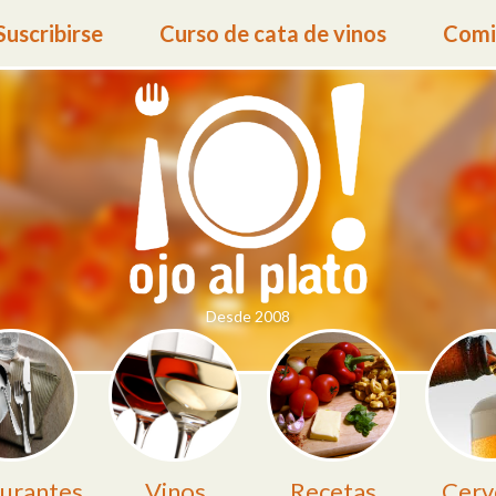
Suscribirse
Curso de cata de vinos
Comid
Desde 2008
urantes
Vinos
Recetas
Cerv