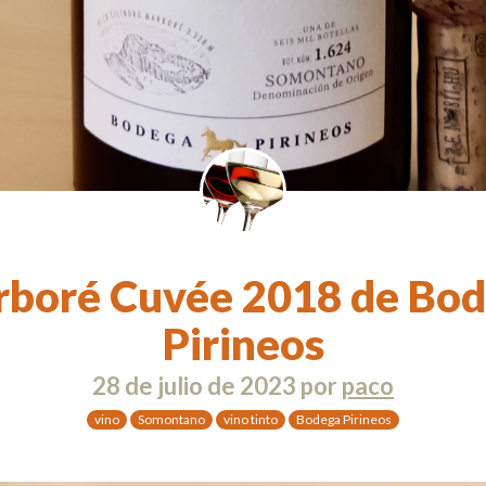
boré Cuvée 2018 de Bo
Pirineos
28 de julio de 2023
por
paco
vino
Somontano
vino tinto
Bodega Pirineos