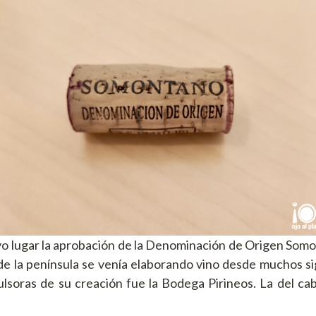
vo lugar la aprobación de la Denominación de Origen Somon
de la península se venía elaborando vino desde muchos si
ulsoras de su creación fue la Bodega Pirineos. La del cab