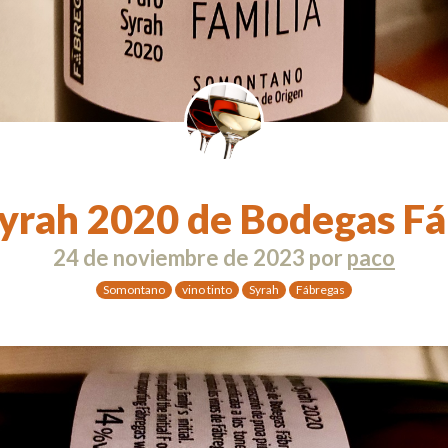
yrah 2020 de Bodegas F
24 de noviembre de 2023
por
paco
Somontano
vino tinto
Syrah
Fábregas