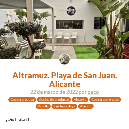
Altramuz. Playa de San Juan.
Alicante
22 de marzo de 2022
por
paco
Cocina creativa
Cocina de producto
Alicante
Cocina con brasas
Parrilla
San Juan playa
Alacant
¡Disfrutar!