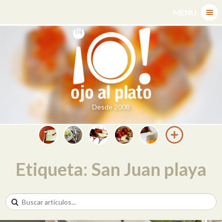
Skip
MENU
to
content
Desde 2008
Etiqueta: San Juan playa