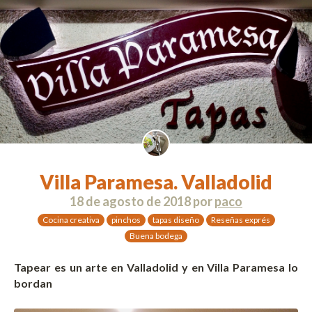
Villa Paramesa. Valladolid
18 de agosto de 2018
por
paco
Cocina creativa
pinchos
tapas diseño
Reseñas exprés
Buena bodega
Tapear es un arte en Valladolid y en Villa Paramesa lo
bordan