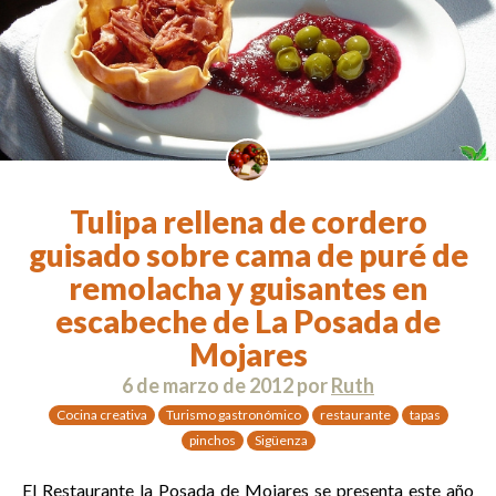
Tulipa rellena de cordero
guisado sobre cama de puré de
remolacha y guisantes en
escabeche de La Posada de
Mojares
6 de marzo de 2012
por
Ruth
Cocina creativa
Turismo gastronómico
restaurante
tapas
pinchos
Sigüenza
El Restaurante la Posada de Mojares se presenta este año