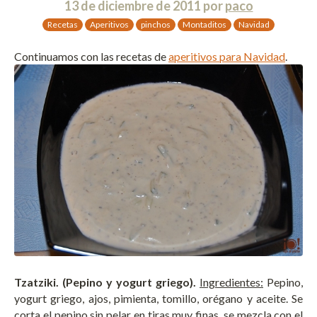
13 de diciembre de 2011
por
paco
Recetas
Aperitivos
pinchos
Montaditos
Navidad
Continuamos con las recetas de
aperitivos para Navidad
.
Tzatziki. (Pepino y yogurt griego).
Ingredientes:
Pepino,
yogurt griego, ajos, pimienta, tomillo, orégano y aceite. Se
corta el pepino sin pelar en tiras muy finas, se mezcla con el