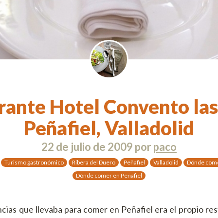
rante Hotel Convento las 
Peñafiel, Valladolid
22 de julio de 2009
por
paco
Turismo gastronómico
Ribera del Duero
Peñafiel
Valladolid
Dónde comer
Dónde comer en Peñafiel
ncias que llevaba para comer en Peñafiel era el propio res