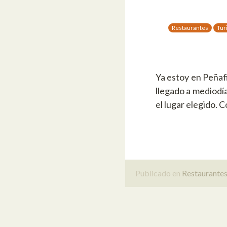
Restaurantes
Tur
Ya estoy en Peñafi
llegado a mediodía
el lugar elegido. 
Publicado en
Restaurante