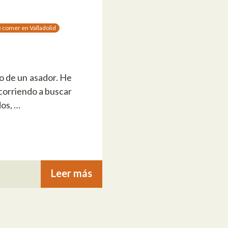
 comer en Valladolid
ro de un asador. He
 corriendo a buscar
dos, …
Leer más