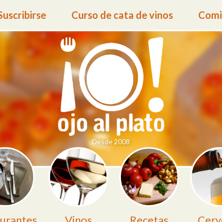
Suscribirse
Curso de cata de vinos
Comid
Desde 2008
urantes
Vinos
Recetas
Cerv