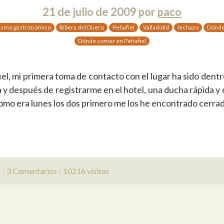
21 de julio de 2009
por
paco
ismo gastronómico
Ribera del Duero
Peñafiel
Valladolid
lechazo
Dónde
Dónde comer en Peñafiel
el, mi primera toma de contacto con el lugar ha sido dent
 y después de registrarme en el hotel, una ducha rápida y
Como era lunes los dos primero me los he encontrado cerra
s
3 Comentarios
10216 visitas