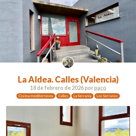
La Aldea. Calles (Valencia)
18 de febrero de 2026
por
paco
Cocina mediterránea
Calles
La Serranía
Los Serranos