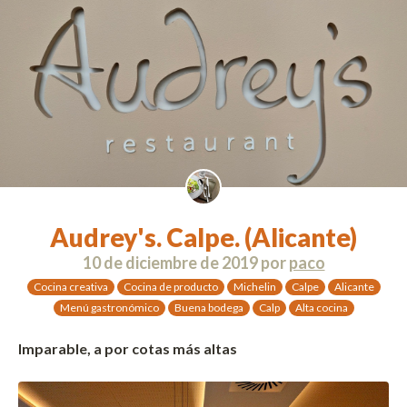
Audrey's. Calpe. (Alicante)
10 de diciembre de 2019
por
paco
Cocina creativa
Cocina de producto
Michelin
Calpe
Alicante
Menú gastronómico
Buena bodega
Calp
Alta cocina
Imparable, a por cotas más altas