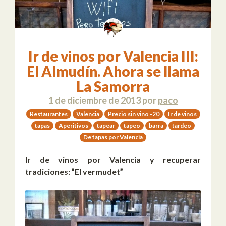
Ir de vinos por Valencia III:
El Almudín. Ahora se llama
La Samorra
1 de diciembre de 2013
por
paco
Restaurantes
Valencia
Precio sin vino -20
Ir de vinos
tapas
Aperitivos
tapear
tapeo
barra
tardeo
De tapas por Valencia
Ir de vinos por Valencia y recuperar
tradiciones: ”El vermudet”