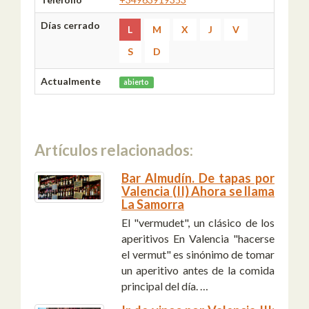
Días cerrado
L
M
X
J
V
S
D
Actualmente
abierto
Artículos relacionados:
Bar Almudín. De tapas por
Valencia (II) Ahora se llama
La Samorra
El "vermudet", un clásico de los
aperitivos En Valencia "hacerse
el vermut" es sinónimo de tomar
un aperitivo antes de la comida
principal del día. …