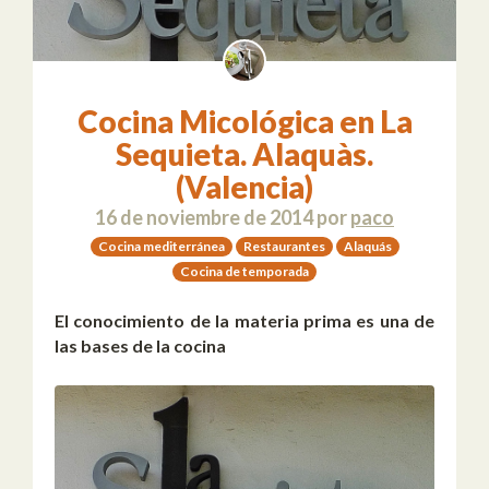
Cocina Micológica en La
Sequieta. Alaquàs.
(Valencia)
16 de noviembre de 2014
por
paco
Cocina mediterránea
Restaurantes
Alaquás
Cocina de temporada
El conocimiento de la materia prima es una de
las bases de la cocina