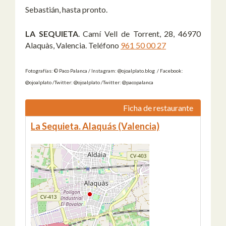
Sebastián, hasta pronto.
LA SEQUIETA
. Camí Vell de Torrent, 28, 46970
Alaquàs, Valencia. Teléfono
961 50 00 27
Fotografías: © Paco Palanca / Instagram: @ojoalplato.blog / Facebook:
@ojoalplato /Twitter: @ojoalplato /Twitter: @pacopalanca
Ficha de restaurante
La Sequieta. Alaquás (Valencia)