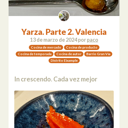
Yarza. Parte 2. Valencia
13 de marzo de 2024
por
paco
Cocina de mercado
Cocina de producto
Cocina de temporada
Cocina de autor
Barrio Gran Vía
Distrito Eixample
In crescendo. Cada vez mejor