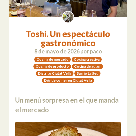
Toshi. Un espectáculo
gastronómico
8 de mayo de 2026
por
paco
Cocina de mercado
Cocina creativa
Cocina de producto
Cocina de autor
Distrito Ciutat Vella
Barrio La Seu
Dónde comer en Ciutat Vella
Un menú sorpresa en el que manda
el mercado