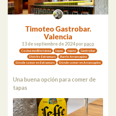
Timoteo Gastrobar.
Valencia
13 de septiembre de 2024
por
paco
Cocina mediterránea
tapas
tapeo
Gastrobar
Distrito Extramurs
Barrio Arrancapins
Dónde comer en Extramurs
Dónde comer en Arrancapins
Una buena opción para comer de
tapas