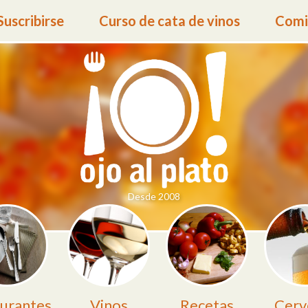
Suscribirse
Curso de cata de vinos
Comid
Desde 2008
urantes
Vinos
Recetas
Cerv