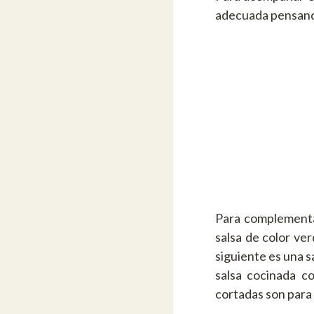
adecuada pensando
Para complementar
salsa de color ve
siguiente es una s
salsa cocinada co
cortadas son para a