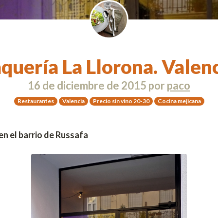
quería La Llorona. Valen
16 de diciembre de 2015
por
paco
Restaurantes
Valencia
Precio sin vino 20-30
Cocina mejicana
n el barrio de Russafa