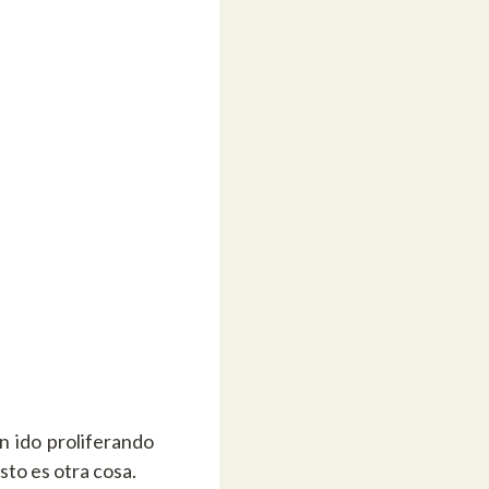
n ido proliferando
to es otra cosa.