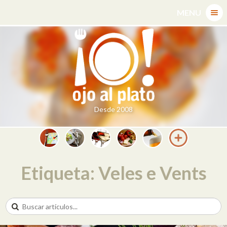
Skip
MENU
to
content
Desde 2008
Etiqueta: Veles e Vents