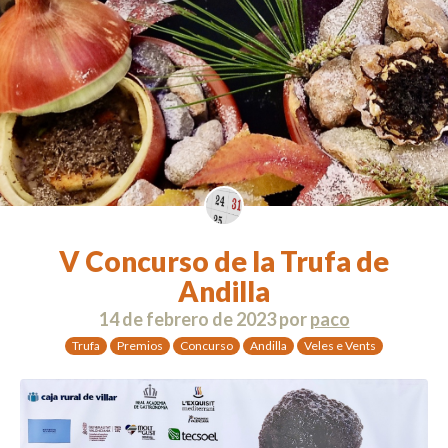
V Concurso de la Trufa de
Andilla
14 de febrero de 2023
por
paco
Trufa
Premios
Concurso
Andilla
Veles e Vents