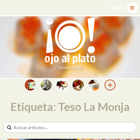
Skip
MENU
to
content
Desde 2008
Etiqueta: Teso La Monja