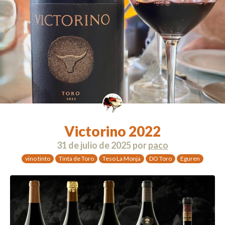
Victorino 2022
31 de julio de 2025
por
paco
vino tinto
Tinta de Toro
Teso La Monja
DO Toro
Eguren