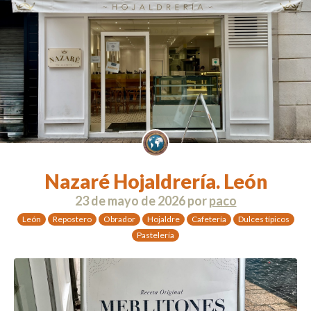
Nazaré Hojaldrería. León
23 de mayo de 2026
por
paco
León
Repostero
Obrador
Hojaldre
Cafetería
Dulces típicos
Pastelería