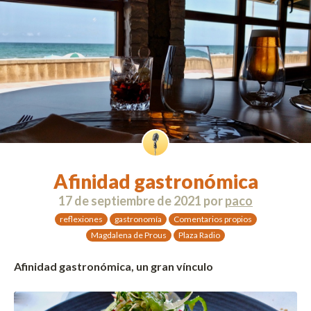
Afinidad gastronómica
17 de septiembre de 2021
por
paco
reflexiones
gastronomía
Comentarios propios
Magdalena de Prous
Plaza Radio
Afinidad gastronómica, un gran vínculo