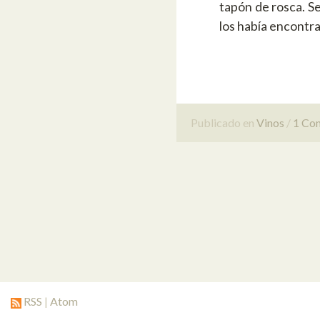
tapón de rosca. S
los había encontr
Publicado en
Vinos
1 Co
RSS
|
Atom