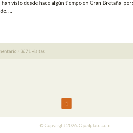
e han visto desde hace algún tiempo en Gran Bretaña, per
ado. …
mentario
3671 visitas
1
© Copyright 2026. Ojoalplato.com