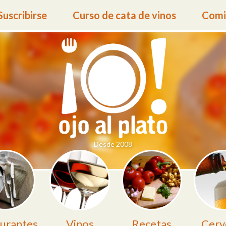
Suscribirse
Curso de cata de vinos
Comid
Desde 2008
urantes
Vinos
Recetas
Cerv