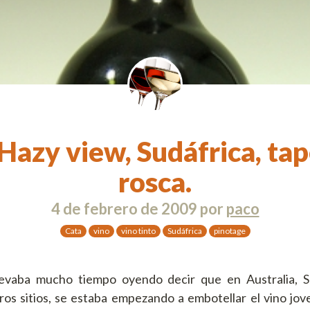
Hazy view, Sudáfrica, ta
rosca.
4 de febrero de 2009
por
paco
Cata
vino
vino tinto
Sudáfrica
pinotage
levaba mucho tiempo oyendo decir que en Australia, 
ros sitios, se estaba empezando a embotellar el vino jov