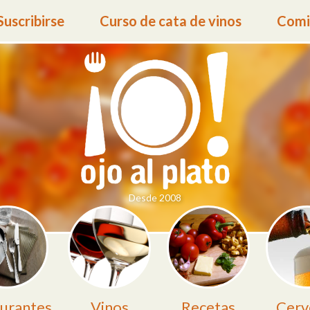
Suscribirse
Curso de cata de vinos
Comid
Desde 2008
urantes
Vinos
Recetas
Cerv