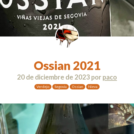
Ossian 2021
20 de diciembre de 2023
por
paco
Verdejo
Segovia
Ossian
Nieva