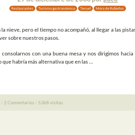
Restaurantes
Turismo gastronómico
Teruel
Mora de Rubielos
 la nieve, pero el tiempo no acompañó, al llegar a las pista
lver sobre nuestros pasos.
ra consolarnos con una buena mesa y nos dirigimos hacia
 que habría más alternativa que en las …
s
2 Comentarios
5368 visitas