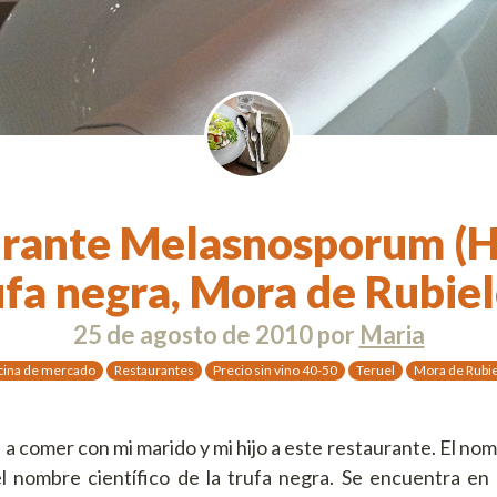
rante Melasnosporum (H
ufa negra, Mora de Rubiel
25 de agosto de 2010
por
Maria
cina de mercado
Restaurantes
Precio sin vino 40-50
Teruel
Mora de Rubi
i a comer con mi marido y mi hijo a este restaurante. El n
l nombre científico de la trufa negra. Se encuentra en 