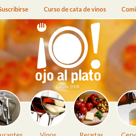
Suscribirse
Curso de cata de vinos
Comid
Desde 2008
urantes
Vinos
Recetas
Cerv