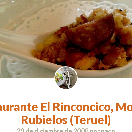
urante El Rinconcico, M
Rubielos (Teruel)
29 de diciembre de 2008
por
paco