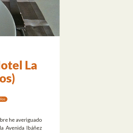
otel La
os)
elos
ombre he averiguado
la Avenida Ibáñez