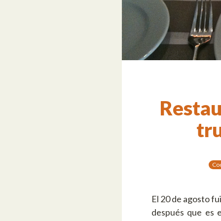
Restau
tr
Co
El 20 de agosto fu
después que es e