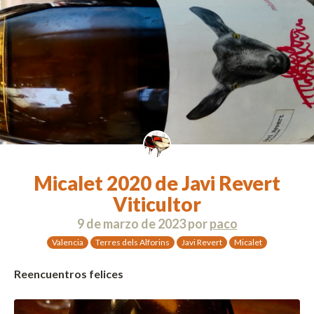
Micalet 2020 de Javi Revert
Viticultor
9 de marzo de 2023
por
paco
Valencia
Terres dels Alforins
Javi Revert
Micalet
Reencuentros felices